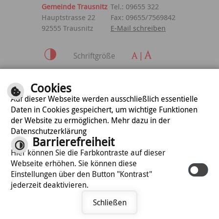
Gemeinde Trausnitz
Tel.: 09655 322
Hauptstrasse 22
Fax: 09655/7569842
92555 Trausnitz
E-Mail schreiben
Schriftgröße
Inhalt
|
Impressum
|
Cookies
Datenschutzerklärung
Auf dieser Webseite werden ausschließlich essentielle
Daten in Cookies gespeichert, um wichtige Funktionen
der Website zu ermöglichen. Mehr dazu in der
optimiert für
Datenschutzerklärung
mobile Endgeräte
Barrierefreiheit
Hier können Sie die Farbkontraste auf dieser
Webseite erhöhen. Sie können diese
©
cm city media GmbH
Einstellungen über den Button "Kontrast"
jederzeit deaktivieren.
Schließen
Termin vereinbaren