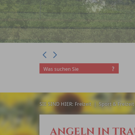
Prev
Next
SIE SIND HIER:
Freizeit
|
Sport & Freizeit
ANGELN IN TRA