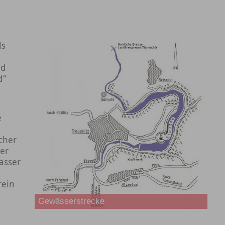
ls
md
d“
e
cher
der
ässer
rein
Gewässerstrecke