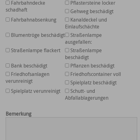
Fahrbahndecke
Pflastersteine locker
schadhaft
Gehweg beschädigt
Fahrbahnabsenkung
Kanaldeckel und
Einlaufschächte
Blumentröge beschädigt
Straßenlampe
ausgefallen:
Straßenlampe flackert
Straßenlampe
beschädigt
Bank beschädigt
Pflanzen beschädigt
Friedhofsanlagen
Friedhofscontainer voll
verunreinigt
Spielplatz beschädigt
Spielplatz verunreinigt
Schutt- und
Abfallablagerungen
Bemerkung