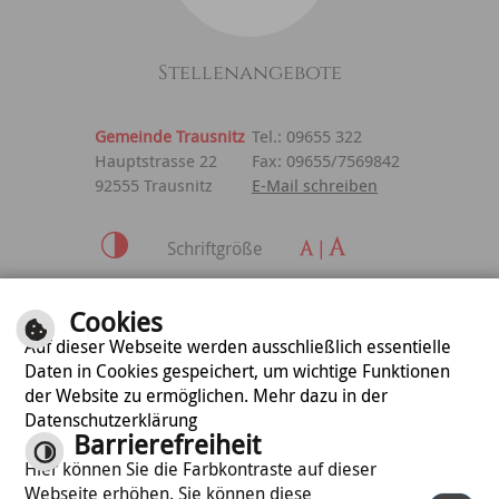
Stellenangebote
Gemeinde Trausnitz
Tel.: 09655 322
Hauptstrasse 22
Fax: 09655/7569842
92555 Trausnitz
E-Mail schreiben
Schriftgröße
Inhalt
|
Impressum
|
Cookies
Datenschutzerklärung
Auf dieser Webseite werden ausschließlich essentielle
Daten in Cookies gespeichert, um wichtige Funktionen
der Website zu ermöglichen. Mehr dazu in der
optimiert für
Datenschutzerklärung
mobile Endgeräte
Barrierefreiheit
Hier können Sie die Farbkontraste auf dieser
Webseite erhöhen. Sie können diese