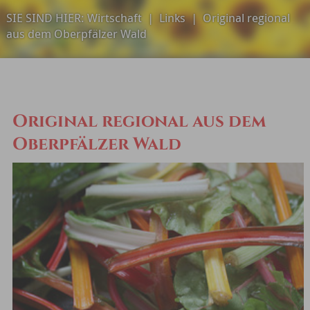
SIE SIND HIER:
Wirtschaft
|
Links
|
Original regional
aus dem Oberpfälzer Wald
Original regional aus dem
Oberpfälzer Wald