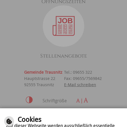
Öffnungszeiten
Stellenangebote
Gemeinde Trausnitz
Tel.: 09655 322
Hauptstrasse 22
Fax: 09655/7569842
92555 Trausnitz
E-Mail schreiben
Schriftgröße
Inhalt
|
Impressum
|
Cookies
Datenschutzerklärung
Auf dieser Webseite werden ausschließlich essentielle