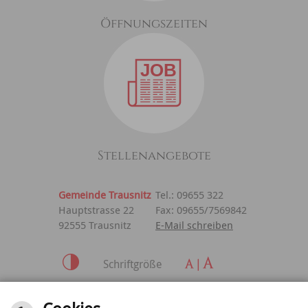
Öffnungszeiten
Stellenangebote
Gemeinde Trausnitz
Tel.: 09655 322
Hauptstrasse 22
Fax: 09655/7569842
92555 Trausnitz
E-Mail schreiben
Schriftgröße
Inhalt
|
Impressum
|