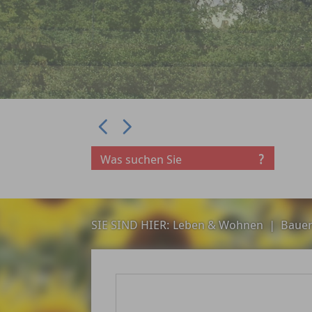
Prev
Next
SIE SIND HIER:
Leben & Wohnen
|
Baue