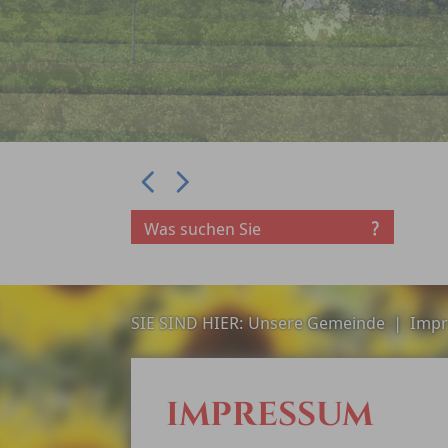
Prev
Next
SIE SIND HIER:
Unsere Gemeinde
|
Impr
IMPRESSUM