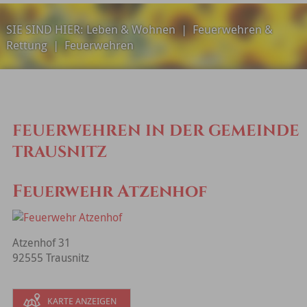
SIE SIND HIER:
Leben & Wohnen
|
Feuerwehren &
Rettung
|
Feuerwehren
FEUERWEHREN IN DER GEMEINDE
TRAUSNITZ
Feuerwehr Atzenhof
Atzenhof 31
92555 Trausnitz
KARTE ANZEIGEN