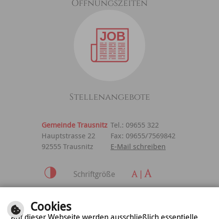
Öffnungszeiten
Stellenangebote
Gemeinde Trausnitz
Tel.: 09655 322
Hauptstrasse 22
Fax: 09655/7569842
92555 Trausnitz
E-Mail schreiben
Schriftgröße
Inhalt
|
Impressum
|
Cookies
Datenschutzerklärung
Auf dieser Webseite werden ausschließlich essentielle