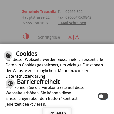
Gemeinde Trausnitz
Tel.: 09655 322
Hauptstrasse 22
Fax: 09655/7569842
92555 Trausnitz
E-Mail schreiben
Schriftgröße
Inhalt
|
Impressum
|
Cookies
Datenschutzerklärung
Auf dieser Webseite werden ausschließlich essentielle
Daten in Cookies gespeichert, um wichtige Funktionen
der Website zu ermöglichen. Mehr dazu in der
optimiert für
Datenschutzerklärung
mobile Endgeräte
Barrierefreiheit
Hier können Sie die Farbkontraste auf dieser
Webseite erhöhen. Sie können diese
©
cm city media GmbH
Einstellungen über den Button "Kontrast"
jederzeit deaktivieren.
Schließen