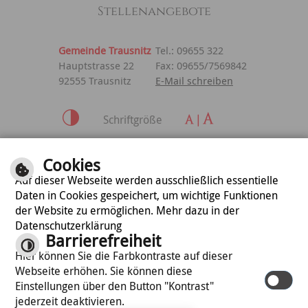
Stellenangebote
Gemeinde Trausnitz
Tel.: 09655 322
Hauptstrasse 22
Fax: 09655/7569842
92555 Trausnitz
E-Mail schreiben
Schriftgröße
Inhalt
|
Impressum
|
Cookies
Datenschutzerklärung
Auf dieser Webseite werden ausschließlich essentielle
Daten in Cookies gespeichert, um wichtige Funktionen
der Website zu ermöglichen. Mehr dazu in der
optimiert für
Datenschutzerklärung
mobile Endgeräte
Barrierefreiheit
Hier können Sie die Farbkontraste auf dieser
Webseite erhöhen. Sie können diese
©
cm city media GmbH
Einstellungen über den Button "Kontrast"
jederzeit deaktivieren.