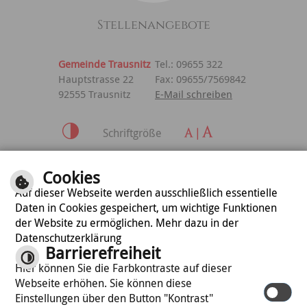
Stellenangebote
Gemeinde Trausnitz
Tel.: 09655 322
Hauptstrasse 22
Fax: 09655/7569842
92555 Trausnitz
E-Mail schreiben
Schriftgröße
Inhalt
|
Impressum
|
Cookies
Datenschutzerklärung
Auf dieser Webseite werden ausschließlich essentielle
Daten in Cookies gespeichert, um wichtige Funktionen
der Website zu ermöglichen. Mehr dazu in der
optimiert für
Datenschutzerklärung
mobile Endgeräte
Barrierefreiheit
Hier können Sie die Farbkontraste auf dieser
Webseite erhöhen. Sie können diese
©
cm city media GmbH
Einstellungen über den Button "Kontrast"