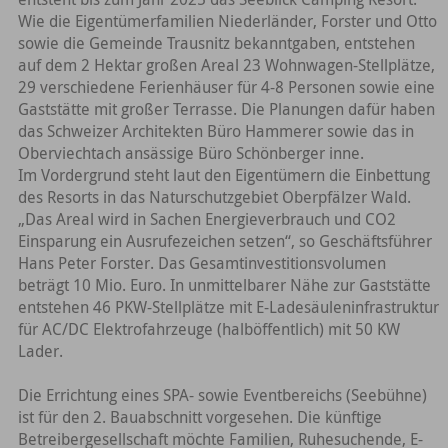
Wie die Eigentümerfamilien Niederländer, Forster und Otto
sowie die Gemeinde Trausnitz bekanntgaben, entstehen
auf dem 2 Hektar großen Areal 23 Wohnwagen-Stellplätze,
29 verschiedene Ferienhäuser für 4-8 Personen sowie eine
Gaststätte mit großer Terrasse. Die Planungen dafür haben
das Schweizer Architekten Büro Hammerer sowie das in
Oberviechtach ansässige Büro Schönberger inne.
Im Vordergrund steht laut den Eigentümern die Einbettung
des Resorts in das Naturschutzgebiet Oberpfälzer Wald.
„Das Areal wird in Sachen Energieverbrauch und CO2
Einsparung ein Ausrufezeichen setzen“, so Geschäftsführer
Hans Peter Forster. Das Gesamtinvestitionsvolumen
beträgt 10 Mio. Euro. In unmittelbarer Nähe zur Gaststätte
entstehen 46 PKW-Stellplätze mit E-Ladesäuleninfrastruktur
für AC/DC Elektrofahrzeuge (halböffentlich) mit 50 KW
Lader.
Die Errichtung eines SPA- sowie Eventbereichs (Seebühne)
ist für den 2. Bauabschnitt vorgesehen. Die künftige
Betreibergesellschaft möchte Familien, Ruhesuchende, E-