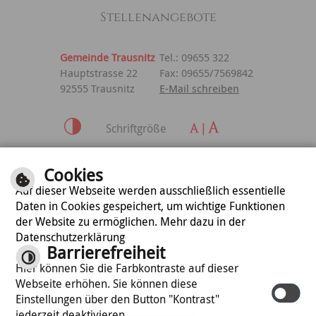
Stellenangebote
Gemeinde Trausnitz
Tel.: 09655 322
Hauptstrasse 22
Fax: 09655/7569842
92555 Trausnitz
E-Mail schreiben
Schriftgröße
Inhalt
|
Impressum
|
Cookies
Datenschutzerklärung
Auf dieser Webseite werden ausschließlich essentielle
Daten in Cookies gespeichert, um wichtige Funktionen
der Website zu ermöglichen. Mehr dazu in der
optimiert für
Datenschutzerklärung
mobile Endgeräte
Barrierefreiheit
Hier können Sie die Farbkontraste auf dieser
Webseite erhöhen. Sie können diese
©
cm city media GmbH
Einstellungen über den Button "Kontrast"
jederzeit deaktivieren.