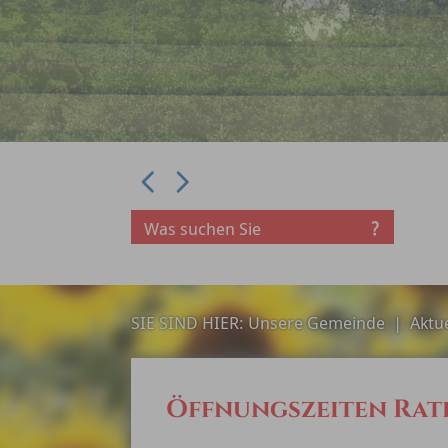
Prev
Next
SIE SIND HIER:
Unsere Gemeinde
|
Aktue
Öffnungszeiten Rat