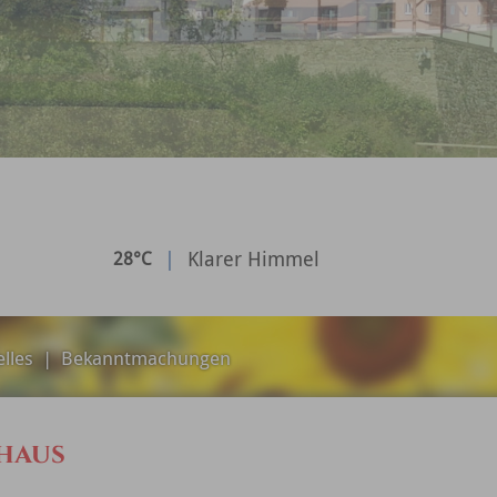
|
Klarer Himmel
28°C
lles
|
Bekanntmachungen
haus