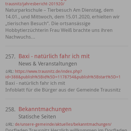
trausnitz/jahresbericht-201920/
Naturparkschule – Tierbesuch Am Dienstag, dem
14.01., und Mittwoch, dem 15.01.2020, erhielten wir
„tierischen Besuch“. Die ortsansässige
Hobbytierzüchterin Frau Weiß brachte uns ihren
Nachwuchs...
Baxi - natürlich fahr ich mit
257.
News & Veranstaltungen
URL:
https://www.trausnitz.de/index.php?
id=388&publish%5Bid%5D=1178754&publish%5Bstart%5D=1
Baxi - natürlich fahr ich mit
Infoblatt für die Bürger aus der Gemeinde Trausnitz
Bekanntmachungen
258.
Statische Seiten
URL:
de/unsere-gemeinde/aktuelles/bekanntmachungen/
Dorfladen Trausnitz Herzlich willkommen im Dorfladen