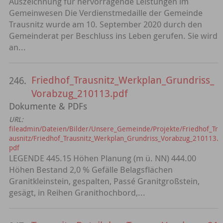
Auszeichnung für hervorragende Leistungen im
Gemeinwesen Die Verdienstmedaille der Gemeinde
Trausnitz wurde am 10. September 2020 durch den
Gemeinderat per Beschluss ins Leben gerufen. Sie wird
an...
Friedhof_Trausnitz_Werkplan_Grundriss_
246.
Vorabzug_210113.pdf
Dokumente & PDFs
URL:
fileadmin/Dateien/Bilder/Unsere_Gemeinde/Projekte/Friedhof_Tr
ausnitz/Friedhof_Trausnitz_Werkplan_Grundriss_Vorabzug_210113.
pdf
LEGENDE 445.15 Höhen Planung (m ü. NN) 444.00
Höhen Bestand 2,0 % Gefälle Belagsflächen
Granitkleinstein, gespalten, Passé Granitgroßstein,
gesägt, in Reihen Granithochbord,...