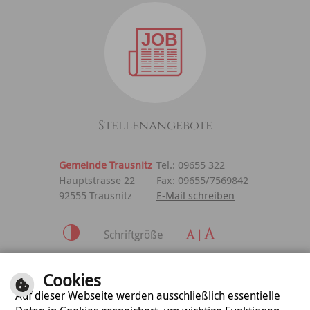
Stellenangebote
Gemeinde Trausnitz
Tel.: 09655 322
Hauptstrasse 22
Fax: 09655/7569842
92555 Trausnitz
E-Mail schreiben
Schriftgröße
Inhalt
|
Impressum
|
Cookies
Datenschutzerklärung
Auf dieser Webseite werden ausschließlich essentielle