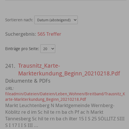
Sortieren nach:
565 Treffer
Einträge pro Seite:
Trausnitz_Karte-
241.
Markterkundung_Beginn_20210218.Pdf
Dokumente & PDFs
URL:
fileadmin/Dateien/Dateien/Leben_Wohnen/Breitband/Trausnitz_K
arte-Markterkundung_Beginn_20210218.Pdf
Markt Leuchtenberg N Marktgemeinde Wernberg-
Köblitz re d im Sc hil te rn ba ch Pf ac h Markt
Tännesberg Sc hil te rn ba ch ilter 15 I S 25 SÖLLITZ SIII
S I 17 I I S III ...