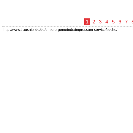
1
2
3
4
5
6
7
http://www.trausnitz.de/de/unsere-gemeinde/impressum-service/suche/