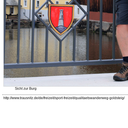
Sicht zur Burg
http://www.trausnitz.de/de/freizeit/sport-freizeit/qualitaetswanderweg-goldsteig/