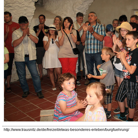
http://www.trausnitz.de/de/freizeit/etwas-besonderes-erleben/burgfuehrung/