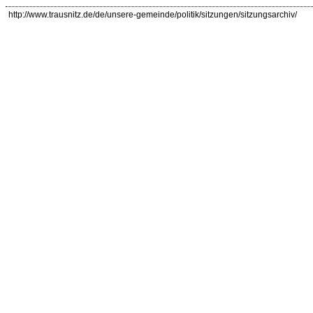
http://www.trausnitz.de/de/unsere-gemeinde/politik/sitzungen/sitzungsarchiv/