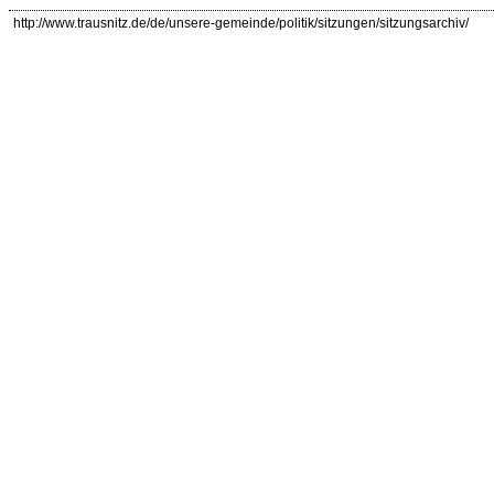
http://www.trausnitz.de/de/unsere-gemeinde/politik/sitzungen/sitzungsarchiv/