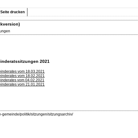
Seite drucken
kversion)
zungen
inderatssitzungen 2021
meinderates vom 18.03.2021
meinderates vom 18.02.2021
meinderates vom 04.02.2021
meinderates vom 21.01.2021
e-gemeinde/politik/sitzungen/sitzungsarchiv/