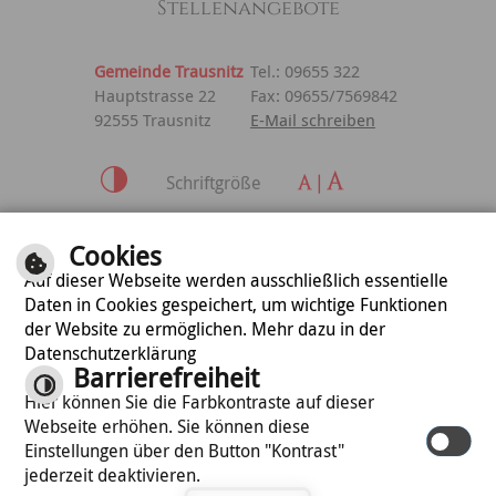
Stellenangebote
Gemeinde Trausnitz
Tel.: 09655 322
Hauptstrasse 22
Fax: 09655/7569842
92555 Trausnitz
E-Mail schreiben
Schriftgröße
Inhalt
|
Impressum
|
Cookies
Datenschutzerklärung
Auf dieser Webseite werden ausschließlich essentielle
Daten in Cookies gespeichert, um wichtige Funktionen
der Website zu ermöglichen. Mehr dazu in der
optimiert für
Datenschutzerklärung
mobile Endgeräte
Barrierefreiheit
Hier können Sie die Farbkontraste auf dieser
Webseite erhöhen. Sie können diese
©
cm city media GmbH
Einstellungen über den Button "Kontrast"
jederzeit deaktivieren.