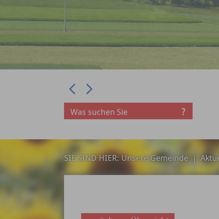
Prev
Next
SIE SIND HIER:
Unsere Gemeinde
|
Aktue