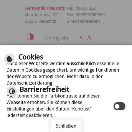
Gemeinde Trausnitz
Tel.: 09655 322
Hauptstrasse 22
Fax: 09655/7569842
92555 Trausnitz
E-Mail schreiben
Schriftgröße
Inhalt
|
Impressum
|
Cookies
Datenschutzerklärung
Auf dieser Webseite werden ausschließlich essentielle
Daten in Cookies gespeichert, um wichtige Funktionen
der Website zu ermöglichen. Mehr dazu in der
optimiert für
Datenschutzerklärung
mobile Endgeräte
Barrierefreiheit
Hier können Sie die Farbkontraste auf dieser
Webseite erhöhen. Sie können diese
©
cm city media GmbH
Einstellungen über den Button "Kontrast"
jederzeit deaktivieren.
Schließen
Termin vereinbaren