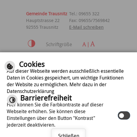
Gemeinde Trausnitz
Tel.: 09655 322
Hauptstrasse 22
Fax: 09655/7569842
92555 Trausnitz
E-Mail schreiben
Schriftgröße
Inhalt
|
Impressum
|
Cookies
Datenschutzerklärung
Auf dieser Webseite werden ausschließlich essentielle
Daten in Cookies gespeichert, um wichtige Funktionen
der Website zu ermöglichen. Mehr dazu in der
optimiert für
Datenschutzerklärung
mobile Endgeräte
Barrierefreiheit
Hier können Sie die Farbkontraste auf dieser
Webseite erhöhen. Sie können diese
©
cm city media GmbH
Einstellungen über den Button "Kontrast"
jederzeit deaktivieren.
Schließen