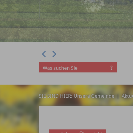
Prev
Next
SIE SIND HIER:
Unsere Gemeinde
|
Aktue