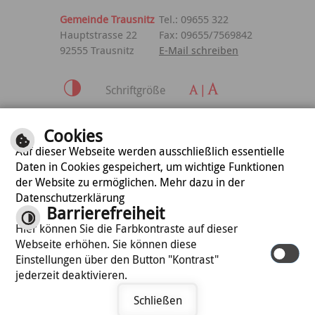
Gemeinde Trausnitz
Tel.: 09655 322
Hauptstrasse 22
Fax: 09655/7569842
92555 Trausnitz
E-Mail schreiben
Schriftgröße
Inhalt
|
Impressum
|
Cookies
Datenschutzerklärung
Auf dieser Webseite werden ausschließlich essentielle
Daten in Cookies gespeichert, um wichtige Funktionen
der Website zu ermöglichen. Mehr dazu in der
optimiert für
Datenschutzerklärung
mobile Endgeräte
Barrierefreiheit
Hier können Sie die Farbkontraste auf dieser
Webseite erhöhen. Sie können diese
©
cm city media GmbH
Einstellungen über den Button "Kontrast"
jederzeit deaktivieren.
Schließen
Termin vereinbaren