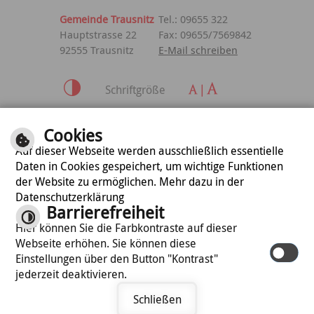
Gemeinde Trausnitz
Tel.: 09655 322
Hauptstrasse 22
Fax: 09655/7569842
92555 Trausnitz
E-Mail schreiben
Schriftgröße
Inhalt
|
Impressum
|
Cookies
Datenschutzerklärung
Auf dieser Webseite werden ausschließlich essentielle
Daten in Cookies gespeichert, um wichtige Funktionen
der Website zu ermöglichen. Mehr dazu in der
optimiert für
Datenschutzerklärung
mobile Endgeräte
Barrierefreiheit
Hier können Sie die Farbkontraste auf dieser
Webseite erhöhen. Sie können diese
©
cm city media GmbH
Einstellungen über den Button "Kontrast"
jederzeit deaktivieren.
Schließen
Termin vereinbaren