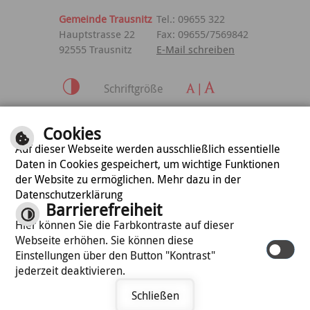
Gemeinde Trausnitz
Tel.: 09655 322
Hauptstrasse 22
Fax: 09655/7569842
92555 Trausnitz
E-Mail schreiben
Schriftgröße
Inhalt
|
Impressum
|
Cookies
Datenschutzerklärung
Auf dieser Webseite werden ausschließlich essentielle
Daten in Cookies gespeichert, um wichtige Funktionen
der Website zu ermöglichen. Mehr dazu in der
optimiert für
Datenschutzerklärung
mobile Endgeräte
Barrierefreiheit
Hier können Sie die Farbkontraste auf dieser
Webseite erhöhen. Sie können diese
©
cm city media GmbH
Einstellungen über den Button "Kontrast"
jederzeit deaktivieren.
Schließen
Termin vereinbaren