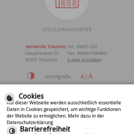
Stellenangebote
Gemeinde Trausnitz
Tel.: 09655 322
Hauptstrasse 22
Fax: 09655/7569842
92555 Trausnitz
E-Mail schreiben
Schriftgröße
Inhalt
|
Impressum
|
Cookies
Datenschutzerklärung
Auf dieser Webseite werden ausschließlich essentielle
Daten in Cookies gespeichert, um wichtige Funktionen
der Website zu ermöglichen. Mehr dazu in der
optimiert für
Datenschutzerklärung
mobile Endgeräte
Barrierefreiheit