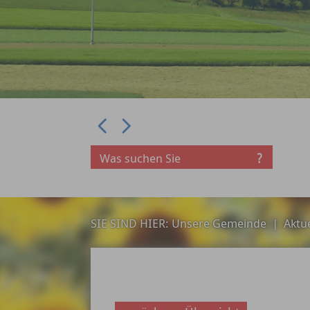
Prev
Next
SIE SIND HIER:
Unsere Gemeinde
|
Aktue