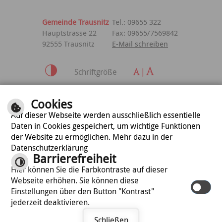
Gemeinde Trausnitz
Tel.: 09655 322
Hauptstrasse 22
Fax: 09655/7569842
92555 Trausnitz
E-Mail schreiben
Schriftgröße
Inhalt
|
Impressum
|
Cookies
Datenschutzerklärung
Auf dieser Webseite werden ausschließlich essentielle
Daten in Cookies gespeichert, um wichtige Funktionen
der Website zu ermöglichen. Mehr dazu in der
optimiert für
Datenschutzerklärung
mobile Endgeräte
Barrierefreiheit
Hier können Sie die Farbkontraste auf dieser
Webseite erhöhen. Sie können diese
©
cm city media GmbH
Einstellungen über den Button "Kontrast"
jederzeit deaktivieren.
Schließen