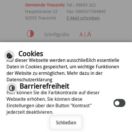
Gemeinde Trausnitz
Tel.: 09655 322
Hauptstrasse 22
Fax: 09655/7569842
92555 Trausnitz
E-Mail schreiben
Schriftgröße
Inhalt
|
Impressum
|
Cookies
Datenschutzerklärung
Auf dieser Webseite werden ausschließlich essentielle
Daten in Cookies gespeichert, um wichtige Funktionen
der Website zu ermöglichen. Mehr dazu in der
optimiert für
Datenschutzerklärung
mobile Endgeräte
Barrierefreiheit
Hier können Sie die Farbkontraste auf dieser
Webseite erhöhen. Sie können diese
©
cm city media GmbH
Einstellungen über den Button "Kontrast"
jederzeit deaktivieren.
Schließen
Termin vereinbaren