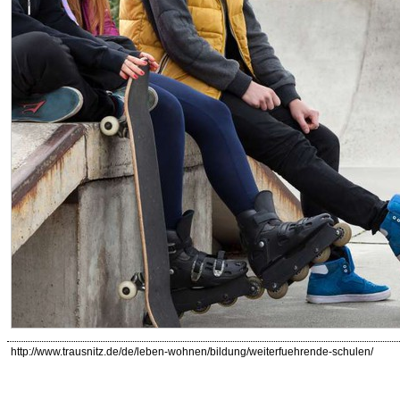
http://www.trausnitz.de/de/leben-wohnen/bildung/weiterfuehrende-schulen/