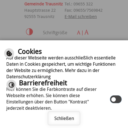
Gemeinde Trausnitz
Tel.: 09655 322
Hauptstrasse 22
Fax: 09655/7569842
92555 Trausnitz
E-Mail schreiben
Schriftgröße
Inhalt
|
Impressum
|
Cookies
Datenschutzerklärung
Auf dieser Webseite werden ausschließlich essentielle
Daten in Cookies gespeichert, um wichtige Funktionen
der Website zu ermöglichen. Mehr dazu in der
optimiert für
Datenschutzerklärung
mobile Endgeräte
Barrierefreiheit
Hier können Sie die Farbkontraste auf dieser
Webseite erhöhen. Sie können diese
©
cm city media GmbH
Einstellungen über den Button "Kontrast"
jederzeit deaktivieren.
Schließen
Termin vereinbaren