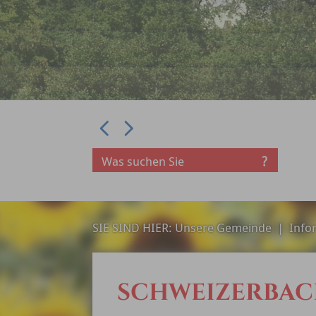
Prev
Next
SIE SIND HIER:
Unsere Gemeinde
|
Info
SCHWEIZERBA