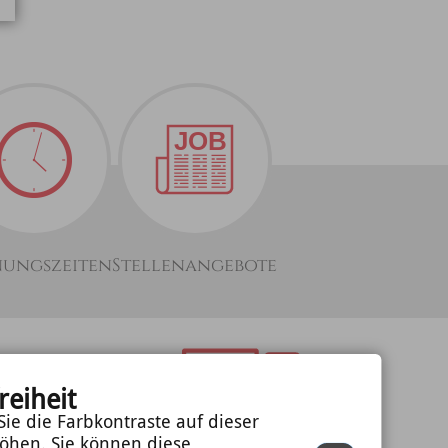
nungszeiten
Stellenangebote
optimiert für
mobile
reiheit
Endgeräte
ie die Farbkontraste auf dieser
öhen. Sie können diese
©
cm city media