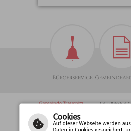
Bürgerservice
Gemeindean
Gemeinde Trausnitz
Tel.: 09655 32
Hauptstrasse 22
Fax: 09655/75
Cookies
92555 Trausnitz
E-Mail schrei
Auf dieser Webseite werden auss
Daten in Cookies gespeichert, u