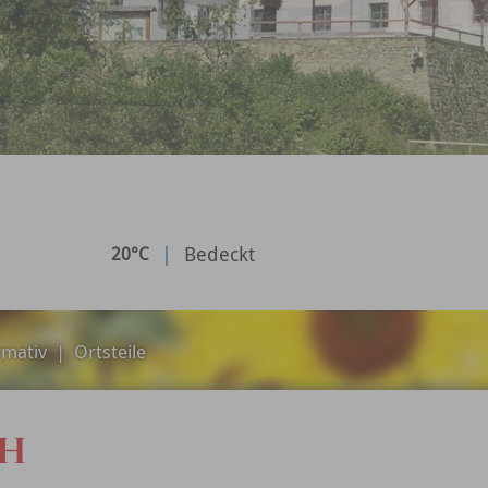
|
Bedeckt
20°C
rmativ
|
Ortsteile
CH