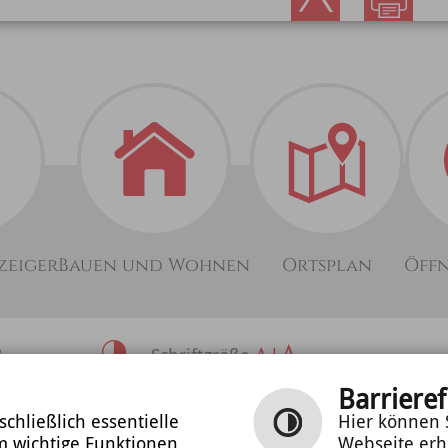
zeiger
Bauen und Wohnen
Ortsplan
Öff
2
Schriftgröße
69842
Barrieref
Inhalt
|
Impressum
|
Datenschutzerklärung
ben
chließlich essentielle
Hier können S
m wichtige Funktionen
Webseite erh