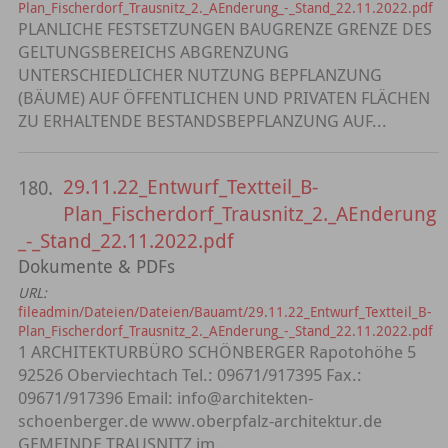
Plan_Fischerdorf_Trausnitz_2._AEnderung_-_Stand_22.11.2022.pdf
PLANLICHE FESTSETZUNGEN BAUGRENZE GRENZE DES
GELTUNGSBEREICHS ABGRENZUNG
UNTERSCHIEDLICHER NUTZUNG BEPFLANZUNG
(BÄUME) AUF ÖFFENTLICHEN UND PRIVATEN FLÄCHEN
ZU ERHALTENDE BESTANDSBEPFLANZUNG AUF...
29.11.22_Entwurf_Textteil_B-
180.
Plan_Fischerdorf_Trausnitz_2._AEnderung
_-_Stand_22.11.2022.pdf
Dokumente & PDFs
URL:
fileadmin/Dateien/Dateien/Bauamt/29.11.22_Entwurf_Textteil_B-
Plan_Fischerdorf_Trausnitz_2._AEnderung_-_Stand_22.11.2022.pdf
1 ARCHITEKTURBÜRO SCHÖNBERGER Rapotohöhe 5
92526 Oberviechtach Tel.: 09671/917395 Fax.:
09671/917396 Email: info@architekten-
schoenberger.de www.oberpfalz-architektur.de
GEMEINDE TRAUSNITZ im...