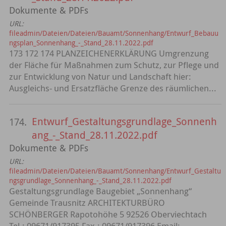
Dokumente & PDFs
URL:
fileadmin/Dateien/Dateien/Bauamt/Sonnenhang/Entwurf_Bebauu
ngsplan_Sonnenhang_-_Stand_28.11.2022.pdf
173 172 174 PLANZEICHENERKLÄRUNG Umgrenzung
der Fläche für Maßnahmen zum Schutz, zur Pflege und
zur Entwicklung von Natur und Landschaft hier:
Ausgleichs- und Ersatzfläche Grenze des räumlichen...
Entwurf_Gestaltungsgrundlage_Sonnenh
174.
ang_-_Stand_28.11.2022.pdf
Dokumente & PDFs
URL:
fileadmin/Dateien/Dateien/Bauamt/Sonnenhang/Entwurf_Gestaltu
ngsgrundlage_Sonnenhang_-_Stand_28.11.2022.pdf
Gestaltungsgrundlage Baugebiet „Sonnenhang“
Gemeinde Trausnitz ARCHITEKTURBÜRO
SCHÖNBERGER Rapotohöhe 5 92526 Oberviechtach
Tel.: 09671/917395 Fax.: 09671/917396 Email:...