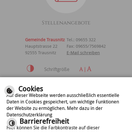
Stellenangebote
Gemeinde Trausnitz
Tel.: 09655 322
Hauptstrasse 22
Fax: 09655/7569842
92555 Trausnitz
E-Mail schreiben
Schriftgröße
Inhalt
|
Impressum
|
Cookies
Datenschutzerklärung
Auf dieser Webseite werden ausschließlich essentielle
Daten in Cookies gespeichert, um wichtige Funktionen
der Website zu ermöglichen. Mehr dazu in der
optimiert für
Datenschutzerklärung
mobile Endgeräte
Barrierefreiheit
Hier können Sie die Farbkontraste auf dieser