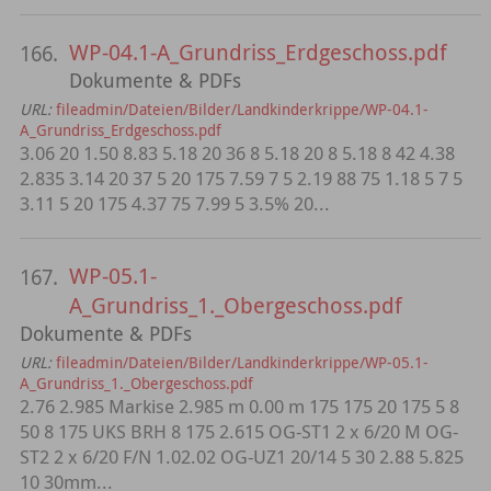
WP-04.1-A_Grundriss_Erdgeschoss.pdf
166.
Dokumente & PDFs
URL:
fileadmin/Dateien/Bilder/Landkinderkrippe/WP-04.1-
A_Grundriss_Erdgeschoss.pdf
3.06 20 1.50 8.83 5.18 20 36 8 5.18 20 8 5.18 8 42 4.38
2.835 3.14 20 37 5 20 175 7.59 7 5 2.19 88 75 1.18 5 7 5
3.11 5 20 175 4.37 75 7.99 5 3.5% 20...
WP-05.1-
167.
A_Grundriss_1._Obergeschoss.pdf
Dokumente & PDFs
URL:
fileadmin/Dateien/Bilder/Landkinderkrippe/WP-05.1-
A_Grundriss_1._Obergeschoss.pdf
2.76 2.985 Markise 2.985 m 0.00 m 175 175 20 175 5 8
50 8 175 UKS BRH 8 175 2.615 OG-ST1 2 x 6/20 M OG-
ST2 2 x 6/20 F/N 1.02.02 OG-UZ1 20/14 5 30 2.88 5.825
10 30mm...