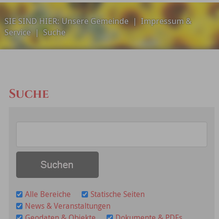
SIE SIND HIER:
Unsere Gemeinde
|
Impressum &
Service
|
Suche
Suche
Alle Bereiche
Statische Seiten
News & Veranstaltungen
Geodaten & Objekte
Dokumente & PDFs