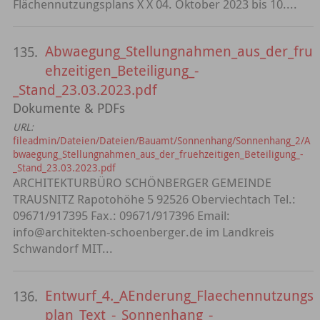
Flächennutzungsplans X X 04. Oktober 2023 bis 10....
Abwaegung_Stellungnahmen_aus_der_fru
135.
ehzeitigen_Beteiligung_-
_Stand_23.03.2023.pdf
Dokumente & PDFs
URL:
fileadmin/Dateien/Dateien/Bauamt/Sonnenhang/Sonnenhang_2/A
bwaegung_Stellungnahmen_aus_der_fruehzeitigen_Beteiligung_-
_Stand_23.03.2023.pdf
ARCHITEKTURBÜRO SCHÖNBERGER GEMEINDE
TRAUSNITZ Rapotohöhe 5 92526 Oberviechtach Tel.:
09671/917395 Fax.: 09671/917396 Email:
info@architekten-schoenberger.de im Landkreis
Schwandorf MIT...
Entwurf_4._AEnderung_Flaechennutzungs
136.
plan_Text_-_Sonnenhang_-