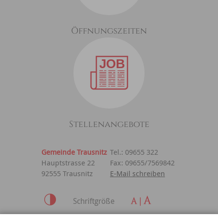
Öffnungszeiten
Stellenangebote
Gemeinde Trausnitz
Tel.: 09655 322
Hauptstrasse 22
Fax: 09655/7569842
92555 Trausnitz
E-Mail schreiben
Schriftgröße