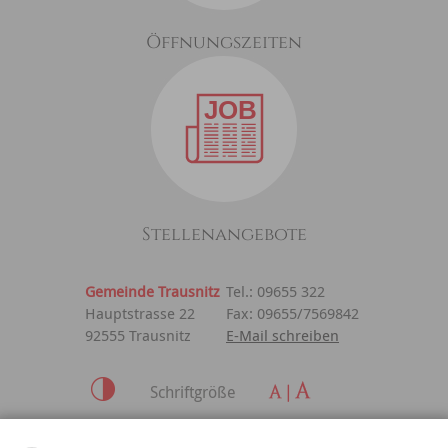
Öffnungszeiten
Stellenangebote
Gemeinde Trausnitz
Tel.: 09655 322
Hauptstrasse 22
Fax: 09655/7569842
92555 Trausnitz
E-Mail schreiben
Schriftgröße
Inhalt
|
Impressum
|