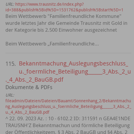
URL:
https://www.trausnitz.de/index.php?
id=388&publish%5Bid%5D=1531762&publish%5Bstart%5D=1
Beim Wettbewerb "Familienfreundliche Kommune"
wurde letztes Jahr die Gemeinde Trausnitz mit Gold in
der Kategorie bis 2.500 Einwohner ausgezeichnet
Beim Wettbewerb „Familienfreundliche...
Bekanntmachung_Auslegungsbeschluss_
115.
u._foermliche_Beteiligung______3_Abs._2_u
._4_Abs._2_BauGB.pdf
Dokumente & PDFs
URL:
fileadmin/Dateien/Dateien/Bauamt/Sonnenhang_2/Bekanntmachu
ng_Auslegungsbeschluss_u._foermliche_Beteiligung______3_Abs._2_
u._4_Abs._2_BauGB.pdf
^ 22. 09. 2023 Az. : 10 - 6102.2 ID: 311591 n GEA4E1NDE
TRAUSNH'Z Bekanntmachun und förmliche Beteiligung
der Öffentlichkeitgem. § 3 Abs. 2 BauGB und §4 Abs. 2