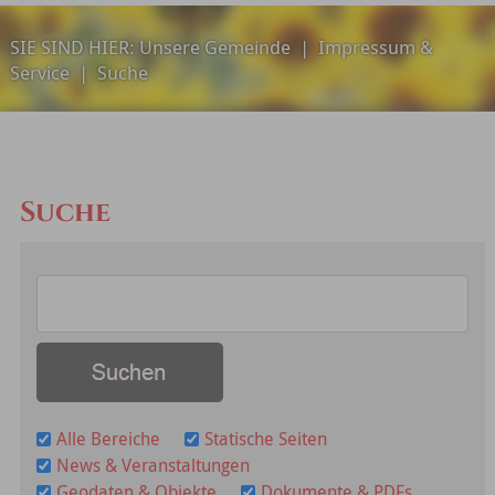
SIE SIND HIER:
Unsere Gemeinde
|
Impressum &
Service
|
Suche
Suche
Alle Bereiche
Statische Seiten
News & Veranstaltungen
Geodaten & Objekte
Dokumente & PDFs