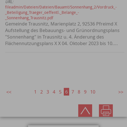
URL:
fileadmin/Dateien/Dateien/Bauamt/Sonnenhang_2/Vordruck_-
_Beteiligung_Traeger_oeffentl._Belange_-
_Sonnenhang_Trausnitz.pdf
Gemeinde Trausnitz, Marienplatz 2, 92536 Pfreimd X
Aufstellung des Bebauungs- und Grünordnungsplans
"Sonnenhang" in Trausnitz u. 4. Änderung des
Flächennutzungsplans X X 04. Oktober 2023 bis 10....
1
2
3
4
5
6
7
8
9
10