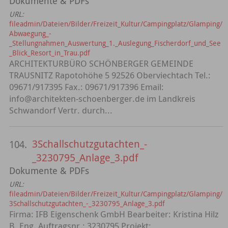
Dokumente & PDFs
URL:
fileadmin/Dateien/Bilder/Freizeit_Kultur/Campingplatz/Glamping/
Abwaegung_-
_Stellungnahmen_Auswertung_1._Auslegung_Fischerdorf_und_See
_Blick_Resort_in_Trau.pdf
ARCHITEKTURBÜRO SCHÖNBERGER GEMEINDE
TRAUSNITZ Rapotohöhe 5 92526 Oberviechtach Tel.:
09671/917395 Fax.: 09671/917396 Email:
info@architekten-schoenberger.de im Landkreis
Schwandorf Vertr. durch...
3Schallschutzgutachten_-
104.
_3230795_Anlage_3.pdf
Dokumente & PDFs
URL:
fileadmin/Dateien/Bilder/Freizeit_Kultur/Campingplatz/Glamping/
3Schallschutzgutachten_-_3230795_Anlage_3.pdf
Firma: IFB Eigenschenk GmbH Bearbeiter: Kristina Hilz
B. Eng. Auftragsnr.: 3230795 Projekt: