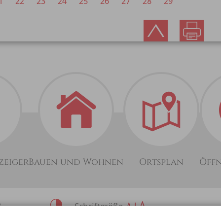
1
22
23
24
25
26
27
28
29
zeiger
Bauen und Wohnen
Ortsplan
Öff
2
Schriftgröße
69842