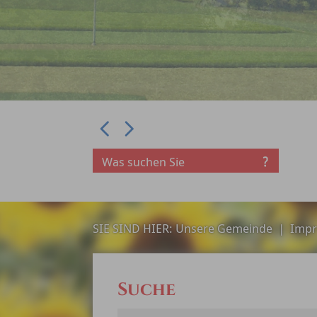
Prev
Next
SIE SIND HIER:
Unsere Gemeinde
|
Impr
Suche