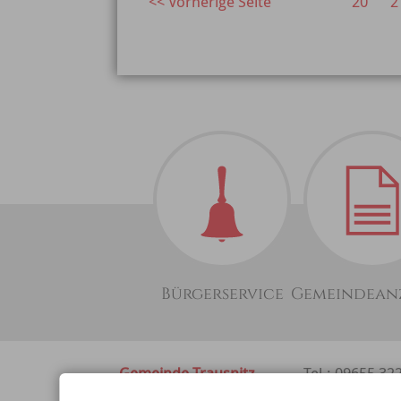
20
2
Bürgerservice
Gemeindean
Gemeinde Trausnitz
Tel.: 09655 32
Hauptstrasse 22
Fax: 09655/75