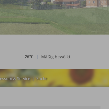
|
Mäßig bewölkt
26°C
essum & Service
|
Suche