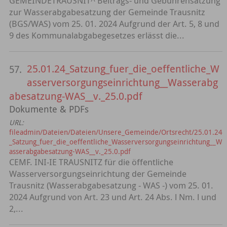
GEMEINDETRAUSNIT^ Beitrags- und Gebührensatzung
zur Wasserabgabesatzung der Gemeinde Trausnitz
(BGS/WAS) vom 25. 01. 2024 Aufgrund der Art. 5, 8 und
9 des Kommunalabgabegesetzes erlässt die...
25.01.24_Satzung_fuer_die_oeffentliche_W
57.
asserversorgungseinrichtung__Wasserabg
abesatzung-WAS__v._25.0.pdf
Dokumente & PDFs
URL:
fileadmin/Dateien/Dateien/Unsere_Gemeinde/Ortsrecht/25.01.24
_Satzung_fuer_die_oeffentliche_Wasserversorgungseinrichtung__W
asserabgabesatzung-WAS__v._25.0.pdf
CEMF. INI-IE TRAUSNITZ für die öffentliche
Wasserversorgungseinrichtung der Gemeinde
Trausnitz (Wasserabgabesatzung - WAS -) vom 25. 01.
2024 Aufgrund von Art. 23 und Art. 24 Abs. l Nm. l und
2,...