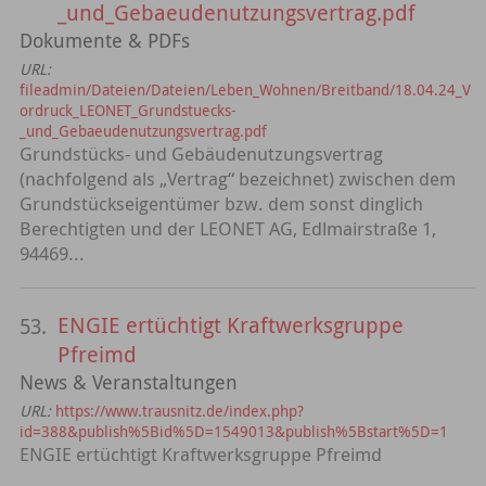
_und_Gebaeudenutzungsvertrag.pdf
Dokumente & PDFs
URL:
fileadmin/Dateien/Dateien/Leben_Wohnen/Breitband/18.04.24_V
ordruck_LEONET_Grundstuecks-
_und_Gebaeudenutzungsvertrag.pdf
Grundstücks- und Gebäudenutzungsvertrag
(nachfolgend als „Vertrag“ bezeichnet) zwischen dem
Grundstückseigentümer bzw. dem sonst dinglich
Berechtigten und der LEONET AG, Edlmairstraße 1,
94469...
ENGIE ertüchtigt Kraftwerksgruppe
53.
Pfreimd
News & Veranstaltungen
URL:
https://www.trausnitz.de/index.php?
id=388&publish%5Bid%5D=1549013&publish%5Bstart%5D=1
ENGIE ertüchtigt Kraftwerksgruppe Pfreimd