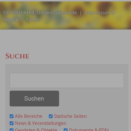
SIE SIND HIER:
Unsere Gemeinde
|
Impressum &
Service
|
Suche
Suche
Alle Bereiche
Statische Seiten
News & Veranstaltungen
Geodaten & Objekte
Dokumente & PDFs