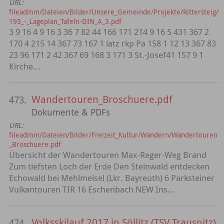
URL:
fileadmin/Dateien/Bilder/Unsere_Gemeinde/Projekte/Rittersteig/
193_-_Lageplan_Tafeln-DIN_A_3.pdf
3 9 16 4 9 16 3 36 7 82 44 166 171 214 9 16 5 431 367 2
170 4 215 14 367 73 167 1 latz rkp Pa 158 1 12 13 367 83
23 96 171 2 42 367 69 168 3 171 3 St.-Josef41 157 9 1
Kirche...
Wandertouren_Broschuere.pdf
473.
Dokumente & PDFs
URL:
fileadmin/Dateien/Bilder/Freizeit_Kultur/Wandern/Wandertouren
_Broschuere.pdf
Übersicht der Wandertouren Max-Reger-Weg Brand
Zum tiefsten Loch der Erde Den Steinwald entdecken
Echowald bei Mehlmeisel (Lkr. Bayreuth) 6 Parksteiner
Vulkantouren TIR 16 Eschenbach NEW Ins...
Volksskilauf 2017 in Söllitz (TSV Trausnitz)
474.