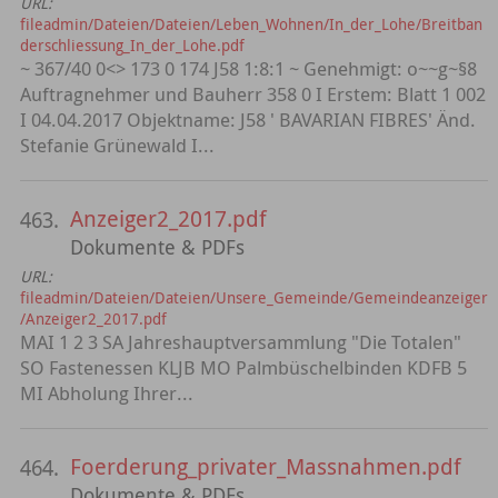
URL:
fileadmin/Dateien/Dateien/Leben_Wohnen/In_der_Lohe/Breitban
derschliessung_In_der_Lohe.pdf
~ 367/40 0<> 173 0 174 J58 1:8:1 ~ Genehmigt: o~~g~§8
Auftragnehmer und Bauherr 358 0 I Erstem: Blatt 1 002
I 04.04.2017 Objektname: J58 ' BAVARIAN FIBRES' Änd.
Stefanie Grünewald I...
Anzeiger2_2017.pdf
463.
Dokumente & PDFs
URL:
fileadmin/Dateien/Dateien/Unsere_Gemeinde/Gemeindeanzeiger
/Anzeiger2_2017.pdf
MAI 1 2 3 SA Jahreshauptversammlung "Die Totalen"
SO Fastenessen KLJB MO Palmbüschelbinden KDFB 5
MI Abholung Ihrer...
Foerderung_privater_Massnahmen.pdf
464.
Dokumente & PDFs