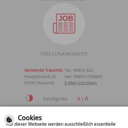
Stellenangebote
Gemeinde Trausnitz
Tel.: 09655 322
Hauptstrasse 22
Fax: 09655/7569842
92555 Trausnitz
E-Mail schreiben
Schriftgröße
Inhalt
|
Impressum
|
Cookies
Datenschutzerklärung
Auf dieser Webseite werden ausschließlich essentielle