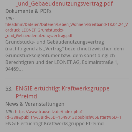
_und_Gebaeudenutzungsvertrag.pdf
Dokumente & PDFs
URL:
fileadmin/Dateien/Dateien/Leben_Wohnen/Breitband/18.04.24_V
ordruck_LEONET_Grundstuecks-
_und_Gebaeudenutzungsvertrag.pdf
Grundstücks- und Gebäudenutzungsvertrag
(nachfolgend als „Vertrag“ bezeichnet) zwischen dem
Grundstückseigentümer bzw. dem sonst dinglich
Berechtigten und der LEONET AG, Edlmairstraße 1,
94469...
ENGIE ertüchtigt Kraftwerksgruppe
53.
Pfreimd
News & Veranstaltungen
URL:
https://www.trausnitz.de/index.php?
id=388&publish%5Bid%5D=1549013&publish%5Bstart%5D=1
ENGIE ertüchtigt Kraftwerksgruppe Pfreimd