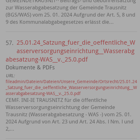
GEMEINDETRAUSNIT^ Beitrags- und Gebührensatzung
zur Wasserabgabesatzung der Gemeinde Trausnitz
(BGS/WAS) vom 25. 01. 2024 Aufgrund der Art. 5, 8 und
9 des Kommunalabgabegesetzes erlässt die...
25.01.24_Satzung_fuer_die_oeffentliche_W
57.
asserversorgungseinrichtung__Wasserabg
abesatzung-WAS__v._25.0.pdf
Dokumente & PDFs
URL:
fileadmin/Dateien/Dateien/Unsere_Gemeinde/Ortsrecht/25.01.24
_Satzung_fuer_die_oeffentliche_Wasserversorgungseinrichtung__W
asserabgabesatzung-WAS__v._25.0.pdf
CEMF. INI-IE TRAUSNITZ für die öffentliche
Wasserversorgungseinrichtung der Gemeinde
Trausnitz (Wasserabgabesatzung - WAS -) vom 25. 01.
2024 Aufgrund von Art. 23 und Art. 24 Abs. l Nm. l und
2,...