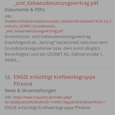
_und_Gebaeudenutzungsvertrag.pdf
Dokumente & PDFs
URL:
fileadmin/Dateien/Dateien/Leben_Wohnen/Breitband/18.04.24_V
ordruck_LEONET_Grundstuecks-
_und_Gebaeudenutzungsvertrag.pdf
Grundstücks- und Gebäudenutzungsvertrag
(nachfolgend als „Vertrag“ bezeichnet) zwischen dem
Grundstückseigentümer bzw. dem sonst dinglich
Berechtigten und der LEONET AG, Edlmairstraße 1,
94469...
ENGIE ertüchtigt Kraftwerksgruppe
53.
Pfreimd
News & Veranstaltungen
URL:
https://www.trausnitz.de/index.php?
id=388&publish%5Bid%5D=1549013&publish%5Bstart%5D=1
ENGIE ertüchtigt Kraftwerksgruppe Pfreimd