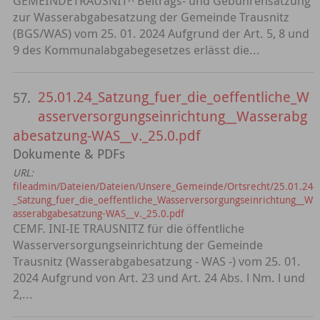
GEMEINDETRAUSNIT^ Beitrags- und Gebührensatzung
zur Wasserabgabesatzung der Gemeinde Trausnitz
(BGS/WAS) vom 25. 01. 2024 Aufgrund der Art. 5, 8 und
9 des Kommunalabgabegesetzes erlässt die...
25.01.24_Satzung_fuer_die_oeffentliche_W
57.
asserversorgungseinrichtung__Wasserabg
abesatzung-WAS__v._25.0.pdf
Dokumente & PDFs
URL:
fileadmin/Dateien/Dateien/Unsere_Gemeinde/Ortsrecht/25.01.24
_Satzung_fuer_die_oeffentliche_Wasserversorgungseinrichtung__W
asserabgabesatzung-WAS__v._25.0.pdf
CEMF. INI-IE TRAUSNITZ für die öffentliche
Wasserversorgungseinrichtung der Gemeinde
Trausnitz (Wasserabgabesatzung - WAS -) vom 25. 01.
2024 Aufgrund von Art. 23 und Art. 24 Abs. l Nm. l und
2,...