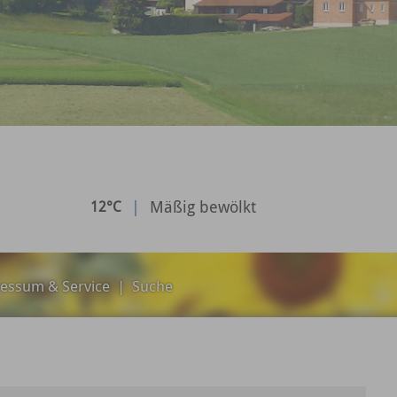
|
Mäßig bewölkt
12°C
essum & Service
|
Suche