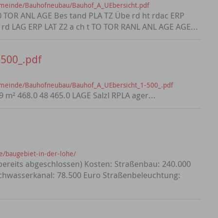
emeinde/Bauhofneubau/Bauhof_A_UEbersicht.pdf
.0 TOR ANL AGE Bes tand PLA TZ Übe rd ht rdac ERP
 rd LAG ERP LAT Z2 a ch t TO TOR RANL ANL AGE AGE...
500_.pdf
emeinde/Bauhofneubau/Bauhof_A_UEbersicht_1-500_.pdf
9 m² 468.0 48 465.0 LAGE Salzl RPLA ager...
e/baugebiet-in-der-lohe/
(bereits abgeschlossen) Kosten: Straßenbau: 240.000
schwasserkanal: 78.500 Euro Straßenbeleuchtung: