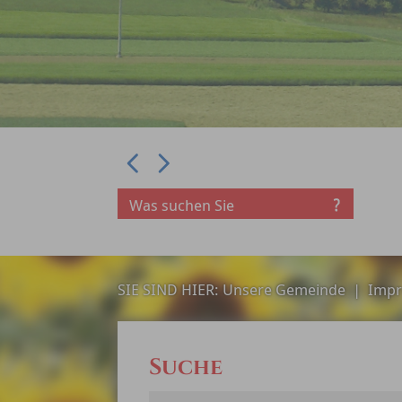
Prev
Next
SIE SIND HIER:
Unsere Gemeinde
|
Impr
Suche