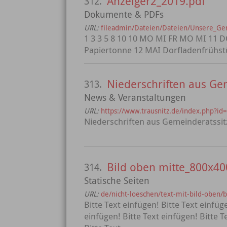
Anzeiger2_2019.pdf
312.
Dokumente & PDFs
URL:
fileadmin/Dateien/Dateien/Unsere_G
1 3 3 5 8 10 10 MO MI FR MO MI 11 
Papiertonne 12 MAI Dorfladenfrühstüc
Niederschriften aus Ge
313.
News & Veranstaltungen
URL:
https://www.trausnitz.de/index.php
Niederschriften aus Gemeinderatssi
Bild oben mitte_800x40
314.
Statische Seiten
URL:
de/nicht-loeschen/text-mit-bild-oben/
Bitte Text einfügen! Bitte Text einfüg
einfügen! Bitte Text einfügen! Bitte T