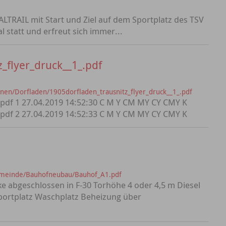
ALTRAIL mit Start und Ziel auf dem Sportplatz des TSV
l statt und erfreut sich immer...
_flyer_druck__1_.pdf
en/Dorfladen/1905dorfladen_trausnitz_flyer_druck__1_.pdf
.pdf 1 27.04.2019 14:52:30 C M Y CM MY CY CMY K
.pdf 2 27.04.2019 14:52:33 C M Y CM MY CY CMY K
emeinde/Bauhofneubau/Bauhof_A1.pdf
e abgeschlossen in F-30 Torhöhe 4 oder 4,5 m Diesel
Sportplatz Waschplatz Beheizung über