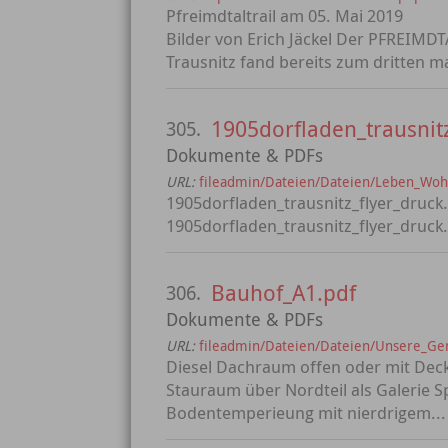
Pfreimdtaltrail am 05. Mai 2019
Bilder von Erich Jäckel Der PFREIMDT
Trausnitz fand bereits zum dritten ma
1905dorfladen_trausnitz
305.
Dokumente & PDFs
URL:
fileadmin/Dateien/Dateien/Leben_Wohn
1905dorfladen_trausnitz_flyer_druck
1905dorfladen_trausnitz_flyer_druck
Bauhof_A1.pdf
306.
Dokumente & PDFs
URL:
fileadmin/Dateien/Dateien/Unsere_G
Diesel Dachraum offen oder mit Deck
Stauraum über Nordteil als Galerie 
Bodentemperieung mit nierdrigem...