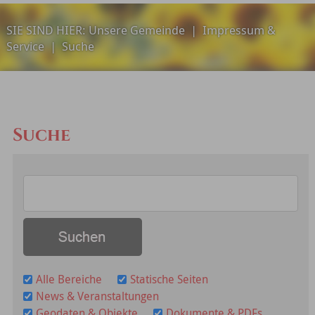
SIE SIND HIER:
Unsere Gemeinde
|
Impressum &
Service
|
Suche
Suche
Alle Bereiche
Statische Seiten
News & Veranstaltungen
Geodaten & Objekte
Dokumente & PDFs