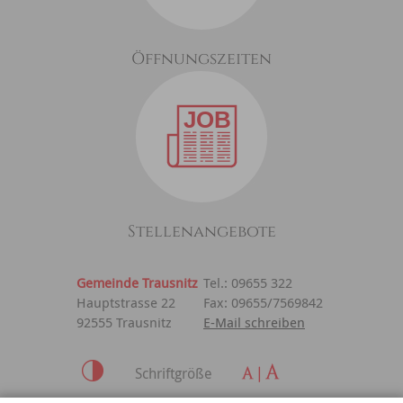
Öffnungszeiten
Stellenangebote
Gemeinde Trausnitz
Tel.: 09655 322
Hauptstrasse 22
Fax: 09655/7569842
92555 Trausnitz
E-Mail schreiben
Schriftgröße