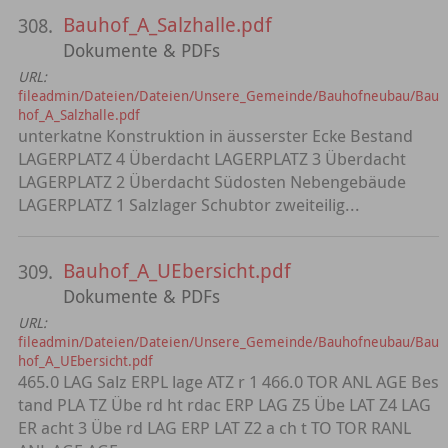
Bauhof_A_Salzhalle.pdf
308.
Dokumente & PDFs
URL:
fileadmin/Dateien/Dateien/Unsere_Gemeinde/Bauhofneubau/Bau
hof_A_Salzhalle.pdf
unterkatne Konstruktion in äusserster Ecke Bestand
LAGERPLATZ 4 Überdacht LAGERPLATZ 3 Überdacht
LAGERPLATZ 2 Überdacht Südosten Nebengebäude
LAGERPLATZ 1 Salzlager Schubtor zweiteilig...
Bauhof_A_UEbersicht.pdf
309.
Dokumente & PDFs
URL:
fileadmin/Dateien/Dateien/Unsere_Gemeinde/Bauhofneubau/Bau
hof_A_UEbersicht.pdf
465.0 LAG Salz ERPL lage ATZ r 1 466.0 TOR ANL AGE Bes
tand PLA TZ Übe rd ht rdac ERP LAG Z5 Übe LAT Z4 LAG
ER acht 3 Übe rd LAG ERP LAT Z2 a ch t TO TOR RANL