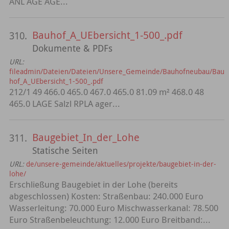
ANL AGE AGE...
Bauhof_A_UEbersicht_1-500_.pdf
310.
Dokumente & PDFs
URL:
fileadmin/Dateien/Dateien/Unsere_Gemeinde/Bauhofneubau/Bau
hof_A_UEbersicht_1-500_.pdf
212/1 49 466.0 465.0 467.0 465.0 81.09 m² 468.0 48
465.0 LAGE Salzl RPLA ager...
Baugebiet_In_der_Lohe
311.
Statische Seiten
URL:
de/unsere-gemeinde/aktuelles/projekte/baugebiet-in-der-
lohe/
Erschließung Baugebiet in der Lohe (bereits
abgeschlossen) Kosten: Straßenbau: 240.000 Euro
Wasserleitung: 70.000 Euro Mischwasserkanal: 78.500
Euro Straßenbeleuchtung: 12.000 Euro Breitband:...