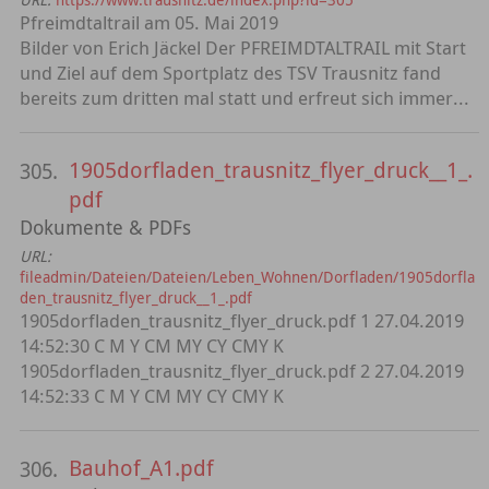
Pfreimdtaltrail am 05. Mai 2019
Bilder von Erich Jäckel Der PFREIMDTALTRAIL mit Start
und Ziel auf dem Sportplatz des TSV Trausnitz fand
bereits zum dritten mal statt und erfreut sich immer...
1905dorfladen_trausnitz_flyer_druck__1_.
305.
pdf
Dokumente & PDFs
URL:
fileadmin/Dateien/Dateien/Leben_Wohnen/Dorfladen/1905dorfla
den_trausnitz_flyer_druck__1_.pdf
1905dorfladen_trausnitz_flyer_druck.pdf 1 27.04.2019
14:52:30 C M Y CM MY CY CMY K
1905dorfladen_trausnitz_flyer_druck.pdf 2 27.04.2019
14:52:33 C M Y CM MY CY CMY K
Bauhof_A1.pdf
306.