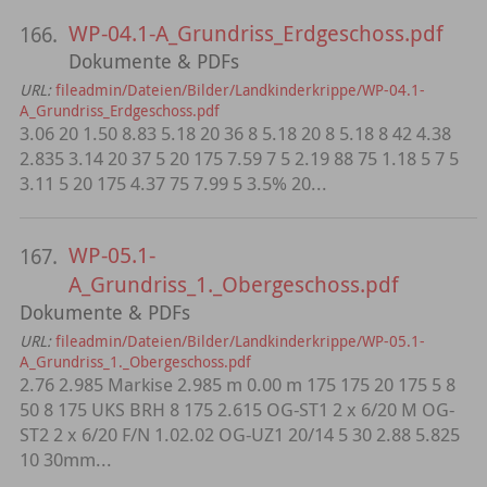
WP-04.1-A_Grundriss_Erdgeschoss.pdf
166.
Dokumente & PDFs
URL:
fileadmin/Dateien/Bilder/Landkinderkrippe/WP-04.1-
A_Grundriss_Erdgeschoss.pdf
3.06 20 1.50 8.83 5.18 20 36 8 5.18 20 8 5.18 8 42 4.38
2.835 3.14 20 37 5 20 175 7.59 7 5 2.19 88 75 1.18 5 7 5
3.11 5 20 175 4.37 75 7.99 5 3.5% 20...
WP-05.1-
167.
A_Grundriss_1._Obergeschoss.pdf
Dokumente & PDFs
URL:
fileadmin/Dateien/Bilder/Landkinderkrippe/WP-05.1-
A_Grundriss_1._Obergeschoss.pdf
2.76 2.985 Markise 2.985 m 0.00 m 175 175 20 175 5 8
50 8 175 UKS BRH 8 175 2.615 OG-ST1 2 x 6/20 M OG-
ST2 2 x 6/20 F/N 1.02.02 OG-UZ1 20/14 5 30 2.88 5.825
10 30mm...