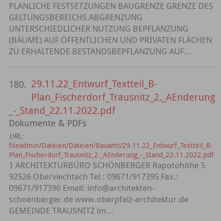
PLANLICHE FESTSETZUNGEN BAUGRENZE GRENZE DES
GELTUNGSBEREICHS ABGRENZUNG
UNTERSCHIEDLICHER NUTZUNG BEPFLANZUNG
(BÄUME) AUF ÖFFENTLICHEN UND PRIVATEN FLÄCHEN
ZU ERHALTENDE BESTANDSBEPFLANZUNG AUF...
29.11.22_Entwurf_Textteil_B-
180.
Plan_Fischerdorf_Trausnitz_2._AEnderung
_-_Stand_22.11.2022.pdf
Dokumente & PDFs
URL:
fileadmin/Dateien/Dateien/Bauamt/29.11.22_Entwurf_Textteil_B-
Plan_Fischerdorf_Trausnitz_2._AEnderung_-_Stand_22.11.2022.pdf
1 ARCHITEKTURBÜRO SCHÖNBERGER Rapotohöhe 5
92526 Oberviechtach Tel.: 09671/917395 Fax.:
09671/917396 Email: info@architekten-
schoenberger.de www.oberpfalz-architektur.de
GEMEINDE TRAUSNITZ im...