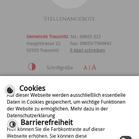
Stellenangebote
Gemeinde Trausnitz
Tel.: 09655 322
Hauptstrasse 22
Fax: 09655/7569842
92555 Trausnitz
E-Mail schreiben
Schriftgröße
Inhalt
|
Impressum
|
Cookies
Datenschutzerklärung
Auf dieser Webseite werden ausschließlich essentielle
Daten in Cookies gespeichert, um wichtige Funktionen
der Website zu ermöglichen. Mehr dazu in der
optimiert für
Datenschutzerklärung
mobile Endgeräte
Barrierefreiheit
Hier können Sie die Farbkontraste auf dieser
Webseite erhöhen. Sie können diese