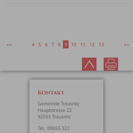
4
5
6
7
8
9
10
11
12
13
Kontakt
Gemeinde Trausnitz
Hauptstrasse 22
92555 Trausnitz
Tel.: 09655 322