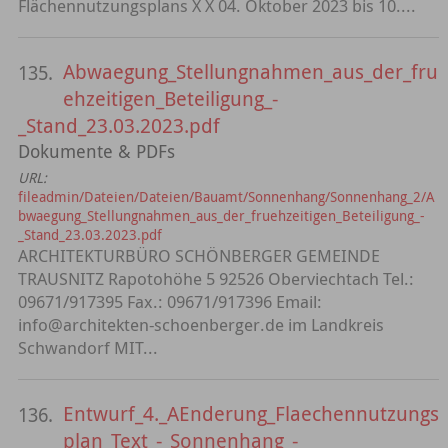
Flächennutzungsplans X X 04. Oktober 2023 bis 10....
Abwaegung_Stellungnahmen_aus_der_fru
135.
ehzeitigen_Beteiligung_-
_Stand_23.03.2023.pdf
Dokumente & PDFs
URL:
fileadmin/Dateien/Dateien/Bauamt/Sonnenhang/Sonnenhang_2/A
bwaegung_Stellungnahmen_aus_der_fruehzeitigen_Beteiligung_-
_Stand_23.03.2023.pdf
ARCHITEKTURBÜRO SCHÖNBERGER GEMEINDE
TRAUSNITZ Rapotohöhe 5 92526 Oberviechtach Tel.:
09671/917395 Fax.: 09671/917396 Email:
info@architekten-schoenberger.de im Landkreis
Schwandorf MIT...
Entwurf_4._AEnderung_Flaechennutzungs
136.
plan_Text_-_Sonnenhang_-