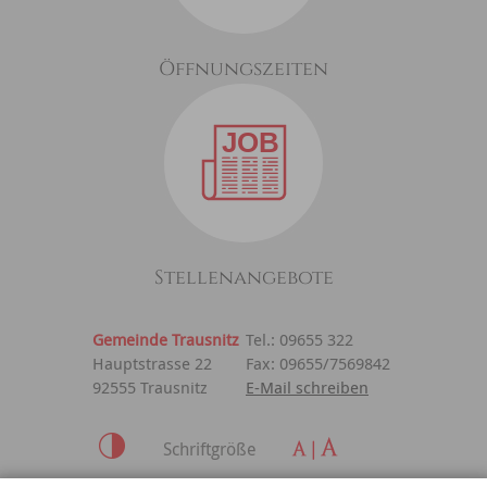
Öffnungszeiten
Stellenangebote
Gemeinde Trausnitz
Tel.: 09655 322
Hauptstrasse 22
Fax: 09655/7569842
92555 Trausnitz
E-Mail schreiben
Schriftgröße