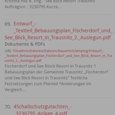
Kristina Hilz B. Eng. "See Blick Resort Trausnitz"
Auftragsnr.: 3230795 Kurze...
Entwurf_-
69.
_Textteil_Bebauungsplan_Fischerdorf_und_
See_Blick_Resort_in_Trausnitz_2._Auslegun.pdf
Dokumente & PDFs
URL:
fileadmin/Dateien/Dateien/Bauamt/Glamping/Entwurf_-
_Textteil_Bebauungsplan_Fischerdorf_und_See_Blick_Resort_in_Tra
usnitz_2._Auslegun.pdf
Fischerdorf und See Block Resort in Trausnitz 1
Bebauungsplan der Gemeinde Trausnitz „Fischerdorf
und See Blick Resort in Trausnitz“ Textliche
Festsetzungen zum Planteil *Änderungen im
Vergleich...
4Schallschutzgutachten_-
70.
_3230795_Anlage_4.pdf