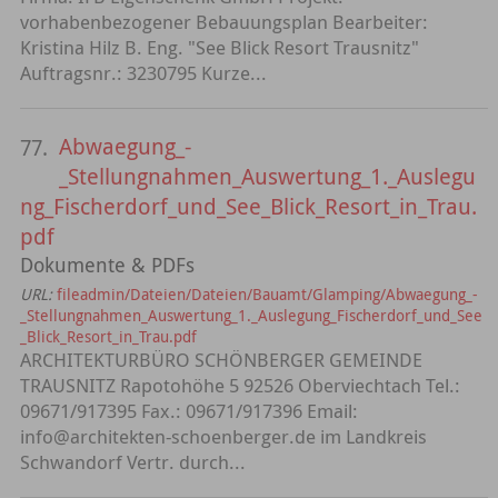
vorhabenbezogener Bebauungsplan Bearbeiter:
Kristina Hilz B. Eng. "See Blick Resort Trausnitz"
Auftragsnr.: 3230795 Kurze...
Abwaegung_-
77.
_Stellungnahmen_Auswertung_1._Auslegu
ng_Fischerdorf_und_See_Blick_Resort_in_Trau.
pdf
Dokumente & PDFs
URL:
fileadmin/Dateien/Dateien/Bauamt/Glamping/Abwaegung_-
_Stellungnahmen_Auswertung_1._Auslegung_Fischerdorf_und_See
_Blick_Resort_in_Trau.pdf
ARCHITEKTURBÜRO SCHÖNBERGER GEMEINDE
TRAUSNITZ Rapotohöhe 5 92526 Oberviechtach Tel.:
09671/917395 Fax.: 09671/917396 Email:
info@architekten-schoenberger.de im Landkreis
Schwandorf Vertr. durch...