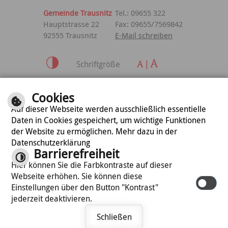
Gemeinde Trausnitz
Tel.: 09655 322
Hauptstrasse 22
Fax: 09655/7569842
92555 Trausnitz
E-Mail schreiben
Schriftgröße
Inhalt
|
Impressum
|
Cookies
Datenschutzerklärung
Auf dieser Webseite werden ausschließlich essentielle
Daten in Cookies gespeichert, um wichtige Funktionen
der Website zu ermöglichen. Mehr dazu in der
optimiert für
Datenschutzerklärung
mobile Endgeräte
Barrierefreiheit
Hier können Sie die Farbkontraste auf dieser
Webseite erhöhen. Sie können diese
©
cm city media GmbH
Einstellungen über den Button "Kontrast"
jederzeit deaktivieren.
Schließen
Termin vereinbaren